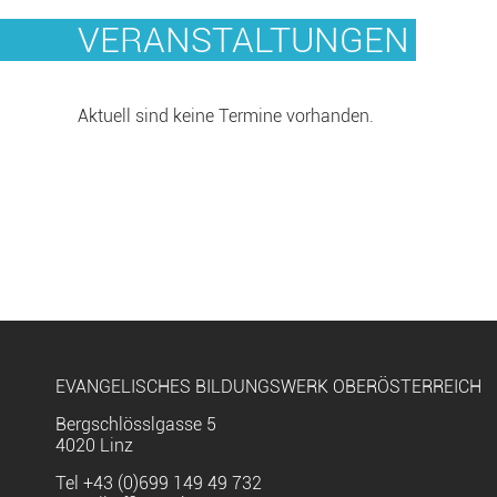
VERANSTALTUNGEN
Aktuell sind keine Termine vorhanden.
EVANGELISCHES BILDUNGSWERK OBERÖSTERREICH
Bergschlösslgasse 5
4020 Linz
Tel
+43 (0)699 149 49 732