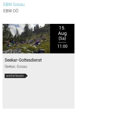
EBW Gosau
EBW OÖ
15.
Aug
(Sa)
11:00
Seekar-Gottesdienst
Seekar, Gosau
weiterlesen