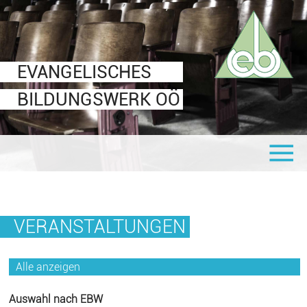
Veranstaltungen
Für Interessierte
Für EBW-Leiter
Über uns
Leitbild
communale oö
Mitteilungsblatt
Informationen & Formulare
EVANGELISCHES
Ziele
Shop
Logos
BILDUNGSWERK OÖ
Organigramm
Links
Seminaranbieter
Statuten
Mitglied werden
Vorstand
VERANSTALTUNGEN
Alle anzeigen
Auswahl nach EBW