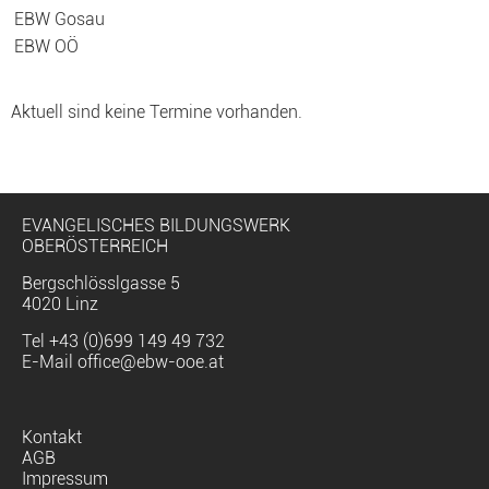
EBW Gosau
EBW OÖ
Aktuell sind keine Termine vorhanden.
EVANGELISCHES BILDUNGSWERK
OBERÖSTERREICH
Bergschlösslgasse 5
4020 Linz
Tel
+43 (0)699 149 49 732
E-Mail
office@ebw-ooe.at
Navigation
Kontakt
überspringen
AGB
Impressum