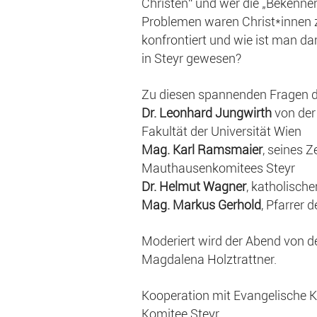
Christen“ und wer die „Bekenne
Problemen waren Christ*innen z
konfrontiert und wie ist man d
in Steyr gewesen?
Zu diesen spannenden Fragen di
Dr. Leonhard Jungwirth
von der
Fakultät der Universität Wien
Mag. Karl Ramsmaier
, seines 
Mauthausenkomitees Steyr
Dr. Helmut Wagner
, katholisch
Mag. Markus Gerhold
, Pfarrer 
Moderiert wird der Abend von de
Magdalena Holztrattner.
Kooperation mit Evangelische 
Komitee Steyr