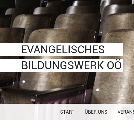
Veranstaltungen
Für Interessierte
Für EBW-Leiter
Über uns
Leitbild
communale oö
Mitteilungsblatt
Informationen & Formulare
Ziele
Shop
Logos
EVANGELISCHES
Organigramm
Links
Seminaranbieter
BILDUNGSWERK OÖ
Statuten
Mitglied werden
Vorstand
START
ÜBER UNS
VERAN