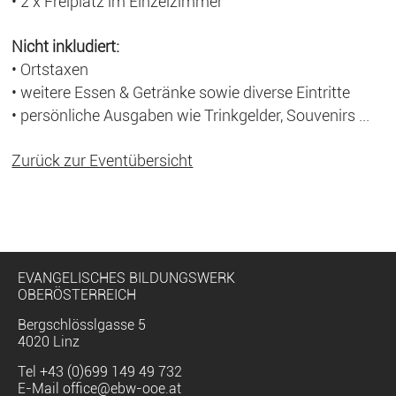
• 2 x Freiplatz im Einzelzimmer
Nicht inkludiert:
• Ortstaxen
• weitere Essen & Getränke sowie diverse Eintritte
• persönliche Ausgaben wie Trinkgelder, Souvenirs ...
Zurück zur Eventübersicht
EVANGELISCHES BILDUNGSWERK
OBERÖSTERREICH
Bergschlösslgasse 5
4020 Linz
Tel
+43 (0)699 149 49 732
E-Mail
office@ebw-ooe.at