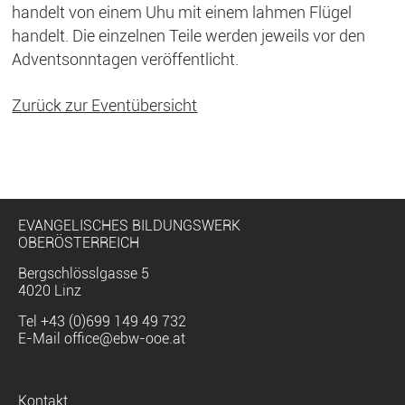
handelt von einem Uhu mit einem lahmen Flügel
handelt. Die einzelnen Teile werden jeweils vor den
Adventsonntagen veröffentlicht.
Zurück zur Eventübersicht
EVANGELISCHES BILDUNGSWERK
OBERÖSTERREICH
Bergschlösslgasse 5
4020 Linz
Tel
+43 (0)699 149 49 732
E-Mail
office@ebw-ooe.at
Navigation
Kontakt