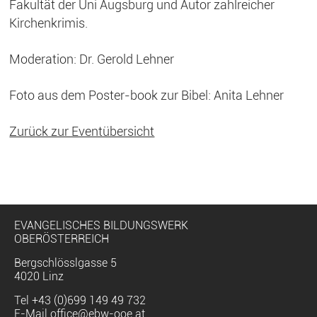
Fakultät der Uni Augsburg und Autor zahlreicher
Kirchenkrimis.
Moderation: Dr. Gerold Lehner
Foto aus dem Poster-book zur Bibel: Anita Lehner
Zurück zur Eventübersicht
EVANGELISCHES BILDUNGSWERK
OBERÖSTERREICH
Bergschlösslgasse 5
4020 Linz
Tel
+43 (0)699 149 49 732
E-Mail
office@ebw-ooe.at