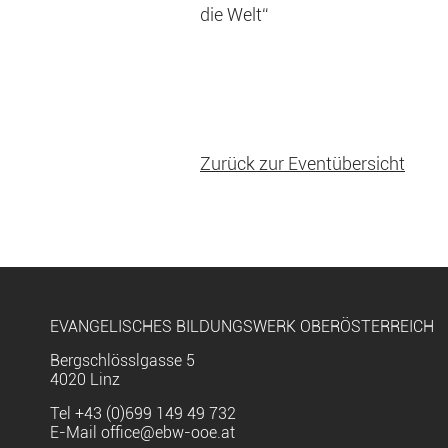
die Welt“
Zurück zur Eventübersicht
EVANGELISCHES BILDUNGSWERK OBERÖSTERREICH
Bergschlösslgasse 5
4020 Linz
Tel
+43 (0)699 149 49 732
E-Mail
office@ebw-ooe.at