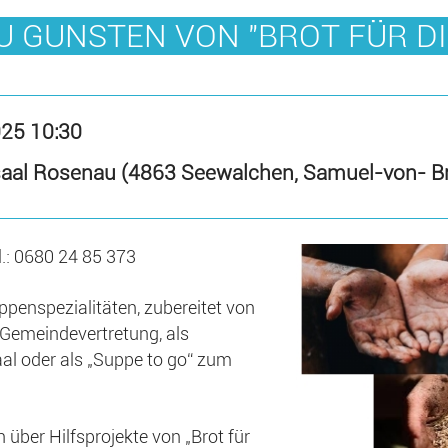
 GUNSTEN VON "BROT FÜR DI
025 10:30
rsaal Rosenau (4863 Seewalchen, Samuel-von- B
l.: 0680 24 85 373
penspezialitäten, zubereitet von
Gemeindevertretung, als
al oder als „Suppe to go“ zum
 über Hilfsprojekte von „Brot für