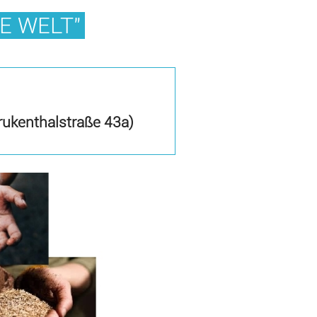
E WELT"
rukenthalstraße 43a)