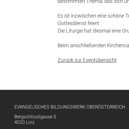
bestimmten Thema, das sich um 
Es ist inzwischen eine schöne T
Gottesdienst feiert.
Die Liturgie hat diesmal eine Gr
Beim anschließenden Kirchencaf
Zurück zur Eventübersicht
EVANGELISCHES BILDUNGSWERK OBERÖSTERREICH
Bergschlösslgasse 5
4020 Linz