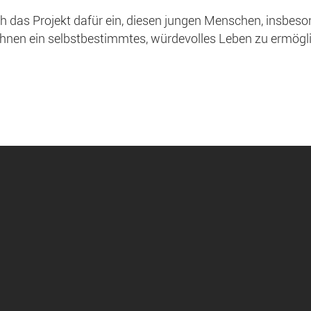
h das Projekt dafür ein, diesen jungen Menschen, insbes
hnen ein selbstbestimmtes, würdevolles Leben zu ermögl