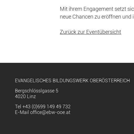
Mit ihrem Engagement setzt sic
neue Chancen zu eröffnen und i
Zurück zur Eventübersicht
EVANGELISCHES BILDUNGSWERK OBERÖSTERREICH
Bergschlösslgasse 5
4020 Linz
Tel
+43 (0)699 149 49 732
E-Mail
office@ebw-ooe.at