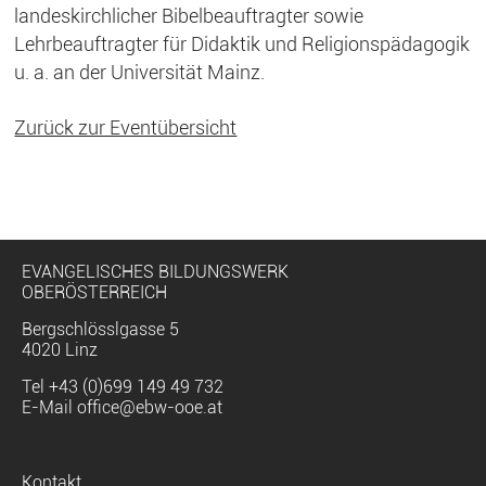
landeskirchlicher Bibelbeauftragter sowie
Lehrbeauftragter für Didaktik und Religionspädagogik
u. a. an der Universität Mainz.
Zurück zur Eventübersicht
EVANGELISCHES BILDUNGSWERK
OBERÖSTERREICH
Bergschlösslgasse 5
4020 Linz
Tel
+43 (0)699 149 49 732
E-Mail
office@ebw-ooe.at
Navigation
Kontakt