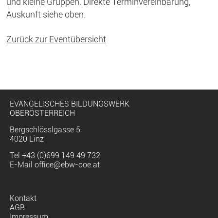
und kleine Gruppen. Direkte Terminvereinbarung,
Auskunft siehe oben.
Zurück zur Eventübersicht
EVANGELISCHES BILDUNGSWERK
OBERÖSTERREICH
Bergschlösslgasse 5
4020 Linz
Tel
+43 (0)699 149 49 732
E-Mail
office@ebw-ooe.at
Navigation
Kontakt
überspringen
AGB
Impressum