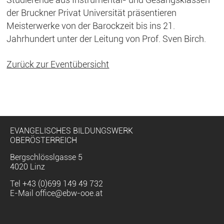
Studierende aus Instrumental- und Gesangsklassen
der Bruckner Privat Universität präsentieren
Meisterwerke von der Barockzeit bis ins 21.
Jahrhundert unter der Leitung von Prof. Sven Birch.
Zurück zur Eventübersicht
EVANGELISCHES BILDUNGSWERK
OBERÖSTERREICH
Bergschlösslgasse 5
4020 Linz
Tel
+43 (0)699 149 49 732
E-Mail
office@ebw-ooe.at