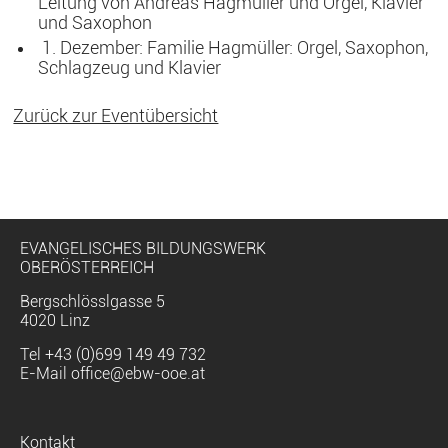
Leitung von Andreas Hagmüller und Orgel, Klavier
und Saxophon
1. Dezember: Familie Hagmüller: Orgel, Saxophon,
Schlagzeug und Klavier
Zurück zur Eventübersicht
EVANGELISCHES BILDUNGSWERK
OBERÖSTERREICH
Bergschlösslgasse 5
4020 Linz
Tel
+43 (0)699 149 49 732
E-Mail
office@ebw-ooe.at
Navigation
Kontakt