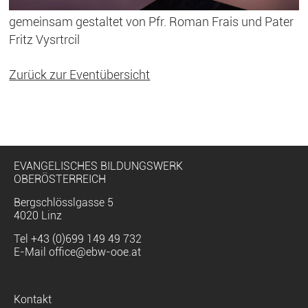
gemeinsam gestaltet von Pfr. Roman Frais und Pater
Fritz Vysrtrcil
Zurück zur Eventübersicht
EVANGELISCHES BILDUNGSWERK
OBERÖSTERREICH
Bergschlösslgasse 5
4020 Linz
Tel
+43 (0)699 149 49 732
E-Mail
office@ebw-ooe.at
Navigation
Kontakt