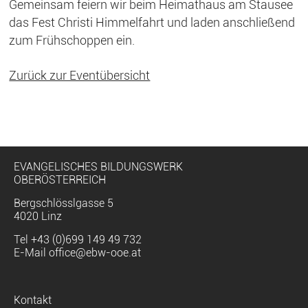
Gemeinsam feiern wir beim Heimathaus am Stausee
das Fest Christi Himmelfahrt und laden anschließend
zum Frühschoppen ein.
Zurück zur Eventübersicht
EVANGELISCHES BILDUNGSWERK
OBERÖSTERREICH
Bergschlösslgasse 5
4020 Linz
Tel
+43 (0)699 149 49 732
E-Mail
office@ebw-ooe.at
Navigation
Kontakt