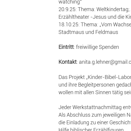
watching“
20.9.25: Thema: Weltkindertag;
Erzähltheater -Jesus und die Ki
18.10.25: Thema: „Vom Wachsen“
Stadtmaus und Feldmaus
Eintritt
: freiwillige Spenden
Kontakt
: anita.g.lehner@gmail
Das Projekt „Kinder-Bibel-Labo
und ihre Begleitpersonen geda
wollen mit allen Sinnen tätig sei
Jeder Werkstattnachmittag entw
Als Abschluss zum jeweiligen N
die Einladung zu einer Geschich
Hilfe biblischer Erzählfiguren.