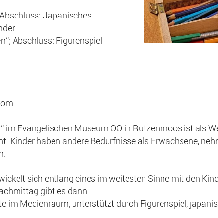
 Abschluss: Japanisches
nder
; Abschluss: Figurenspiel -
.com
r“ im Evangelischen Museum OÖ in Rutzenmoos ist als We
cht. Kinder haben andere Bedürfnisse als Erwachsene, ne
n.
ickelt sich entlang eines im weitesten Sinne mit den Ki
achmittag gibt es dann
te im Medienraum, unterstützt durch Figurenspiel, japani