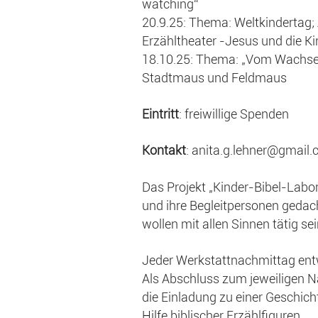
watching“
20.9.25: Thema: Weltkindertag;
Erzähltheater -Jesus und die Ki
18.10.25: Thema: „Vom Wachsen“
Stadtmaus und Feldmaus
Eintritt
: freiwillige Spenden
Kontakt
: anita.g.lehner@gmail
Das Projekt „Kinder-Bibel-Labo
und ihre Begleitpersonen geda
wollen mit allen Sinnen tätig sei
Jeder Werkstattnachmittag entw
Als Abschluss zum jeweiligen N
die Einladung zu einer Geschich
Hilfe biblischer Erzählfiguren.