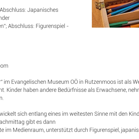
 Abschluss: Japanisches
nder
; Abschluss: Figurenspiel -
.com
r“ im Evangelischen Museum OÖ in Rutzenmoos ist als We
cht. Kinder haben andere Bedürfnisse als Erwachsene, ne
n.
ickelt sich entlang eines im weitesten Sinne mit den Ki
achmittag gibt es dann
te im Medienraum, unterstützt durch Figurenspiel, japani