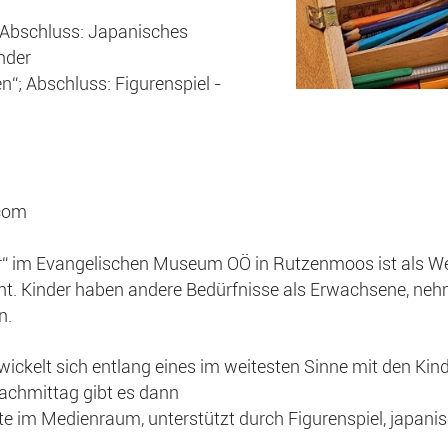
 Abschluss: Japanisches
nder
; Abschluss: Figurenspiel -
.com
r“ im Evangelischen Museum OÖ in Rutzenmoos ist als We
cht. Kinder haben andere Bedürfnisse als Erwachsene, ne
n.
ickelt sich entlang eines im weitesten Sinne mit den Ki
achmittag gibt es dann
te im Medienraum, unterstützt durch Figurenspiel, japani