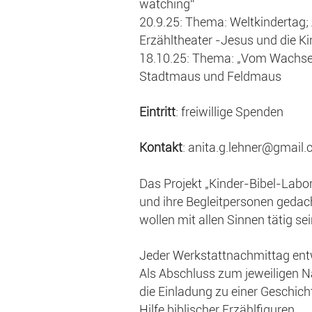
watching“
20.9.25: Thema: Weltkindertag;
Erzähltheater -Jesus und die Ki
18.10.25: Thema: „Vom Wachsen“
Stadtmaus und Feldmaus
Eintritt
: freiwillige Spenden
Kontakt
: anita.g.lehner@gmail
Das Projekt „Kinder-Bibel-Labo
und ihre Begleitpersonen geda
wollen mit allen Sinnen tätig sei
Jeder Werkstattnachmittag entw
Als Abschluss zum jeweiligen N
die Einladung zu einer Geschich
Hilfe biblischer Erzählfiguren.