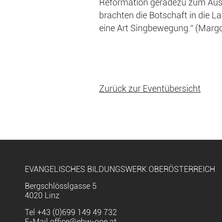
Reformation geradezu zum Ausd
brachten die Botschaft in die L
eine Art Singbewegung.“ (Mar
Zurück zur Eventübersicht
EVANGELISCHES BILDUNGSWERK OBERÖSTERREICH
Bergschlösslgasse 5
4020 Linz
Tel
+43 (0)699 149 49 732
E-Mail
office@ebw-ooe.at