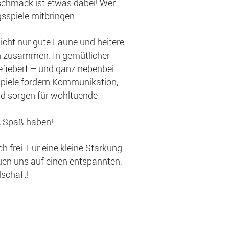
eschmack ist etwas dabei! Wer
sspiele mitbringen.
cht nur gute Laune und heitere
n zusammen. In gemütlicher
gefiebert – und ganz nebenbei
Spiele fördern Kommunikation,
d sorgen für wohltuende
, Spaß haben!
h frei. Für eine kleine Stärkung
uen uns auf einen entspannten,
lschaft!