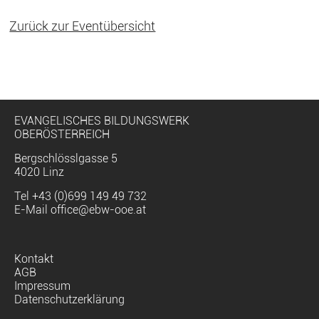
Zurück zur Eventübersicht
EVANGELISCHES BILDUNGSWERK
OBERÖSTERREICH
Bergschlösslgasse 5
4020 Linz
Tel
+43 (0)699 149 49 732
E-Mail
office@ebw-ooe.at
Navigation
Kontakt
überspringen
AGB
Impressum
Datenschutzerklärung