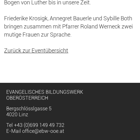
Bogen von Luther bis in unsere Zeit.
Friederike Krosigk, Annegret Bauerle und Sybille Both
bringen zusammen mit Pfarrer Roland Werneck zwei
mutige Frauen zur Sprache.
Zurück zur Eventübersicht
EVANGELISCHES BILDUNGSWERK
OBERÖSTERREICH
Bergschlösslgasse 5
4020 Linz
Tel
+43 (0)699 149 49 732
E-Mail
office@ebw-ooe.at