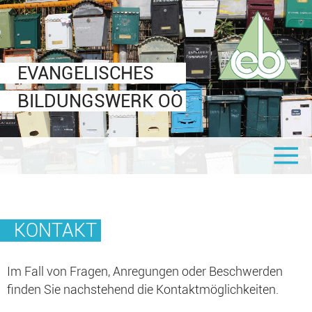
Veranstaltungen
Für Interessierte
Für EBW-Leiter
Über uns
Leitbild
communale oö
Mitteilungsblatt
Informationen & Formulare
EVANGELISCHES
Ziele
Shop
Logos
BILDUNGSWERK OÖ
Organigramm
Links
Seminaranbieter
Statuten
Mitglied werden
Vorstand
KONTAKT
Im Fall von Fragen, Anregungen oder Beschwerden
finden Sie nachstehend die Kontaktmöglichkeiten.